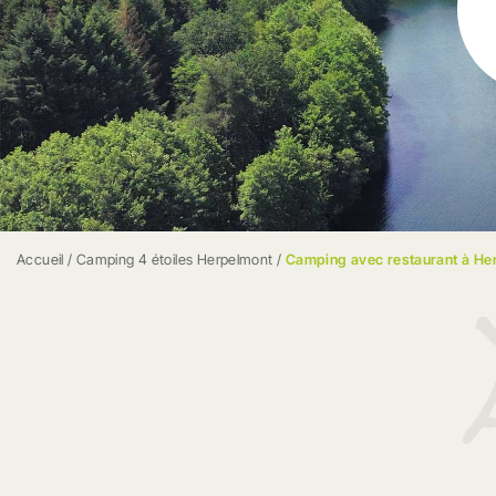
Accueil
/
Camping 4 étoiles Herpelmont
/
Camping avec restaurant à He
ACCUEIL
LE CAMPIN
Réserver
Galerie pho
Plan des Me
Actualités