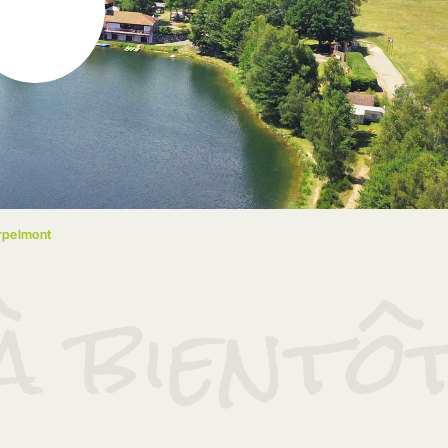
rpelmont
à bientô
G
PRESTATIONS
tos
Les services
ssires
Animations
Le Lac