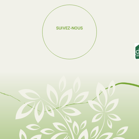
ccès
En vélo dans les Vosges
 LES VOSGES
SUIVEZ-NOUS