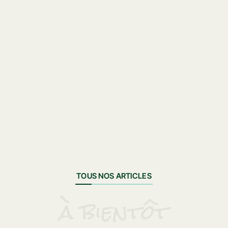
ACCUEIL
Réserver
LE CAMPING
TOUS NOS ARTICLES
Galerie photos
à bientôt
Plan des Messires
Actualités