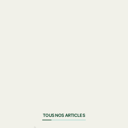
ACCUEIL
Réserver
LE CAMPING
Galerie photos
TOUS NOS ARTICLES
Plan des Messires
Actualités