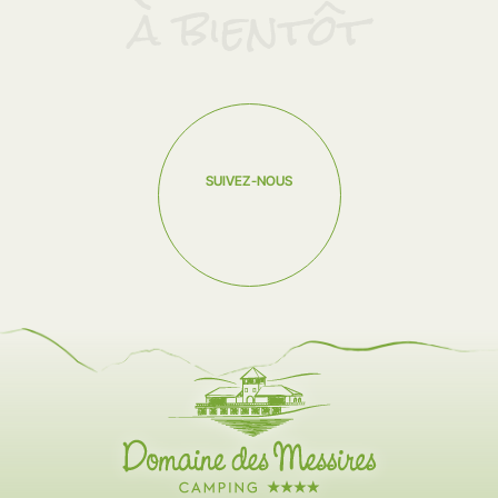
à bientôt
Contact & accès
PRESTATIONS
Les services
Animations
SUIVEZ-NOUS
Le Lac
En vélo dans les Vosges
HÉBERGEMENTS
Locations
Emplacements
DÉCOUVRIR LES VOSGES