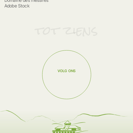
Domaine des messires
Adobe Stock
tot ziens
VOLG ONS