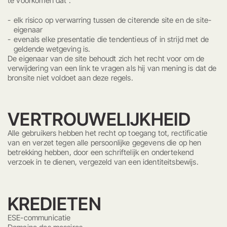
te voorkomen dat :
BOEK
+33 (0)3 29 58 56 29
elk risico op verwarring tussen de citerende site en de site-
eigenaar
evenals elke presentatie die tendentieus of in strijd met de
geldende wetgeving is.
De eigenaar van de site behoudt zich het recht voor om de
verwijdering van een link te vragen als hij van mening is dat de
bronsite niet voldoet aan deze regels.
VERTROUWELIJKHEID
Alle gebruikers hebben het recht op toegang tot, rectificatie
van en verzet tegen alle persoonlijke gegevens die op hen
betrekking hebben, door een schriftelijk en ondertekend
verzoek in te dienen, vergezeld van een identiteitsbewijs.
KREDIETEN
ESE-communicatie