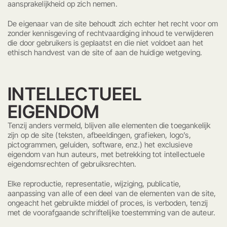
aansprakelijkheid op zich nemen.
De eigenaar van de site behoudt zich echter het recht voor om
zonder kennisgeving of rechtvaardiging inhoud te verwijderen
die door gebruikers is geplaatst en die niet voldoet aan het
ethisch handvest van de site of aan de huidige wetgeving.
INTELLECTUEEL
EIGENDOM
Tenzij anders vermeld, blijven alle elementen die toegankelijk
zijn op de site (teksten, afbeeldingen, grafieken, logo’s,
HOME
pictogrammen, geluiden, software, enz.) het exclusieve
eigendom van hun auteurs, met betrekking tot intellectuele
eigendomsrechten of gebruiksrechten.
Reserveren
Elke reproductie, representatie, wijziging, publicatie,
DE CAMPING
aanpassing van alle of een deel van de elementen van de site,
ongeacht het gebruikte middel of proces, is verboden, tenzij
Foto galerij
met de voorafgaande schriftelijke toestemming van de auteur.
Plattegrond van Messires