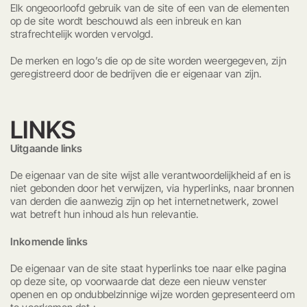
Elk ongeoorloofd gebruik van de site of een van de elementen
Nieuws
op de site wordt beschouwd als een inbreuk en kan
strafrechtelijk worden vervolgd.
Contact & Route
De merken en logo’s die op de site worden weergegeven, zijn
VOORDELEN
geregistreerd door de bedrijven die er eigenaar van zijn.
Faciliteiten
Sport en animatie
LINKS
Wateractiviteiten
Uitgaande links
ACCOMMODATIE
De eigenaar van de site wijst alle verantwoordelijkheid af en is
niet gebonden door het verwijzen, via hyperlinks, naar bronnen
Verhuur
van derden die aanwezig zijn op het internetnetwerk, zowel
wat betreft hun inhoud als hun relevantie.
Kampeerplaatsen
Inkomende links
ONTDEK DE VOGEZEN
De eigenaar van de site staat hyperlinks toe naar elke pagina
op deze site, op voorwaarde dat deze een nieuw venster
openen en op ondubbelzinnige wijze worden gepresenteerd om