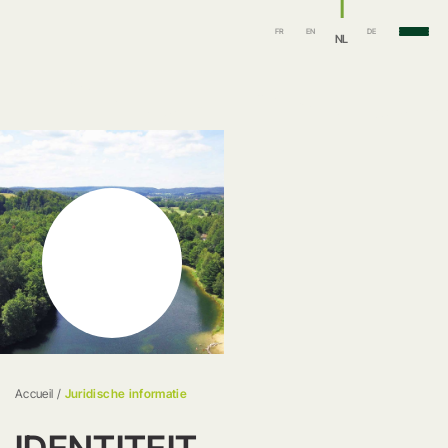
FR
EN
DE
NL
Accueil
/
Juridische informatie