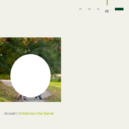
FR
EN
NL
DE
Accueil
/
Entdecken Sie Épinal