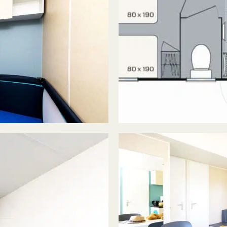
Faciliteiten
 van Messires
Sport en animatie
Wateractiviteiten
oute
 VOGEZEN