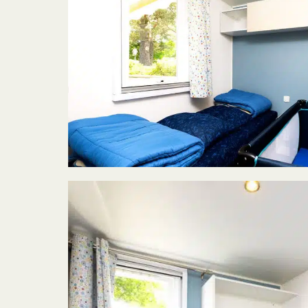
Reserveren
Foto galerij
Plattegrond
Nieuws
Contact & R
ACCOMMODATIE
ONTDEK DE
Verhuur
Kampeerplaatsen