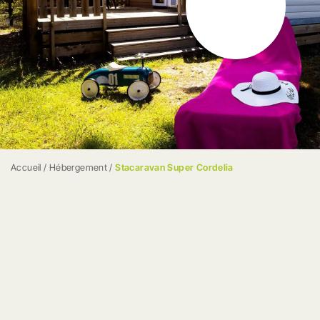
Accueil
/
Hébergement
/
Stacaravan Super Cordelia