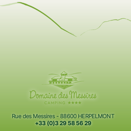
Rue des Messires - 88600 HERPELMONT
+33 (0)3 29 58 56 29